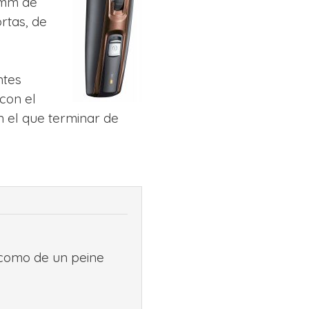
8 mm de
rtas, de
ntes
con el
n el que terminar de
 como de un peine