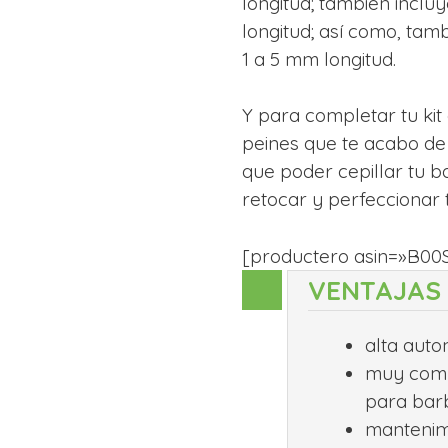
longitud; también inclu
longitud; así como, tam
1 a 5 mm longitud.
Y para completar tu kit
peines que te acabo de 
que poder cepillar tu b
retocar y perfeccionar t
[productero asin=»B0
VENTAJAS
alta auto
muy compl
para barb
mantenimi