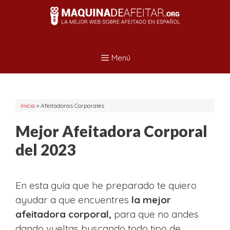
Saltar
al
contenido
Menú
Inicio
»
Afeitadoras Corporales
Mejor Afeitadora Corporal
del 2023
En esta guía que he preparado te quiero
ayudar a que encuentres
la mejor
afeitadora corporal,
para que no andes
dando vueltas buscando todo tipo de