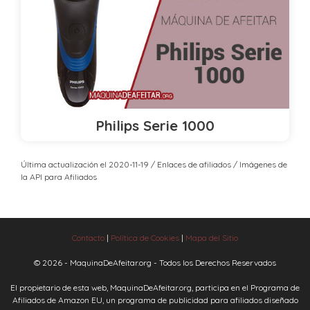
Philips Serie 1000
Última actualización el 2020-11-19 / Enlaces de afiliados / Imágenes de
la API para Afiliados
Contacto
|
Política de Cookies
|
Mapa del Sitio
© 2026 - MaquinaDeAfeitar.org - Todos los Derechos Reservados
El propietario de esta web, MaquinaDeAfeitar.org, participa en el Programa de
Afiliados de Amazon EU, un programa de publicidad para afiliados diseñado