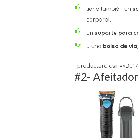
tiene también un
s
corporal,
un
soporte para ca
y una
bolsa de via
[productero asin=»B01
#2- Afeitado