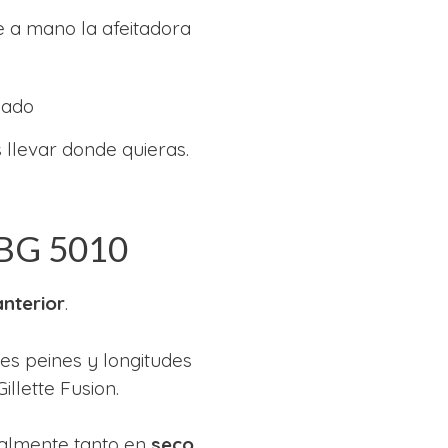
e a mano la afeitadora
cado
llevar donde quieras.
 BG 5010
anterior
.
es peines y longitudes
illette Fusion.
almente tanto en
seco