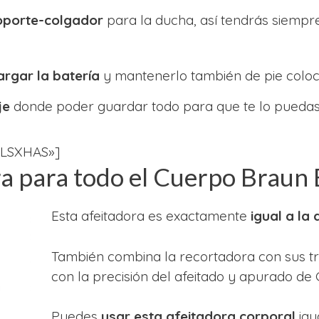
oporte-colgador
para la ducha, así tendrás siempr
rgar la batería
y mantenerlo también de pie colo
je
donde poder guardar todo para que te lo puedas 
7LSXHAS»]
ra para todo el Cuerpo Braun
Esta afeitadora es exactamente
igual a la 
También combina la recortadora con sus tr
con la precisión del afeitado y apurado de G
Puedes
usar esta afeitadora corporal
igu