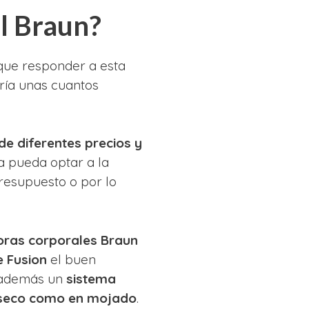
al Braun?
que responder a esta
iría unas cuantos
de diferentes precios y
a pueda optar a la
presupuesto o por lo
oras corporales Braun
e Fusion
el buen
o además un
sistema
 seco como en mojado
.