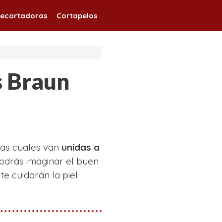
ecortadoras
Cortapelos
s Braun
 las cuales van
unidas a
podrás imaginar el buen
e cuidarán la piel