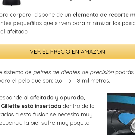
dora corporal dispone de un
elemento de recorte m
ntes pequeñitos que sirven para minimizar los posi
el afeitado.
VER EL PRECIO EN AMAZON
te sistema de
peines de dientes de precisión
podrás 
ara el pelo que son: 0,6 – 3 – 8 milímetros.
responde al
afeitado y apurado
,
a
Gillette está insertada
dentro de la
acias a esta fusión se necesita muy
ecuencia la piel sufre muy poquita