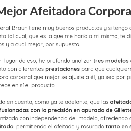
 Mejor Afeitadora Corpor
eral Braun tiene muy buenos productos y si tengo 
ta tal cual, que es la que me haría a mi mismo, te d
s y a cual mejor, por supuesto.
n lugar de eso, he preferido analizar
tres modelos 
nto con diferentes
prestaciones
para que cualquier
dora corporal que mejor se ajuste a él, ya sea por 
ece en sí el producto.
do en cuenta, como ya te adelanté, que las
afeitad
fusionadas con la precisión en apurado de Gillett
rantizado con independencia del modelo, ofreciend
itado
, permitiendo el afeitado y rasurado
tanto en