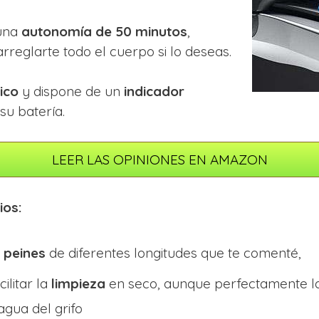
una
autonomía de 50 minutos
,
rreglarte todo el cuerpo si lo deseas.
ico
y dispone de un
indicador
su batería.
LEER LAS OPINIONES EN AMAZON
ios:
s peines
de diferentes longitudes que te comenté,
ilitar la
limpieza
en seco, aunque perfectamente la
agua del grifo