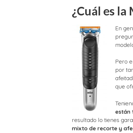
¿Cuál es la
En gen
pregun
modelo
Pero e
por ta
afeita
que ofr
Tenien
están 
resultado lo tienes ga
mixto de recorte y afe