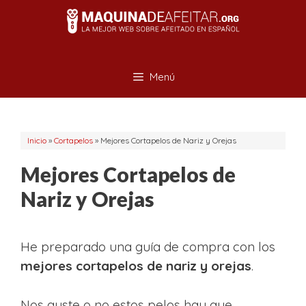
Saltar
al
contenido
Menú
Inicio
»
Cortapelos
»
Mejores Cortapelos de Nariz y Orejas
Mejores Cortapelos de
Nariz y Orejas
He preparado una guía de compra con los
mejores cortapelos de nariz y orejas
.
Nos guste o no estos pelos hay que