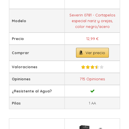
Severin 0781 - Cortapelos
Modelo
especial nariz y orejas,
color negro/acero
Precio
12,99 €
Ver precio
Comprar
Valoraciones
Opiniones
715 Opiniones
¿Resistente al Agua?
Pilas
1 AA