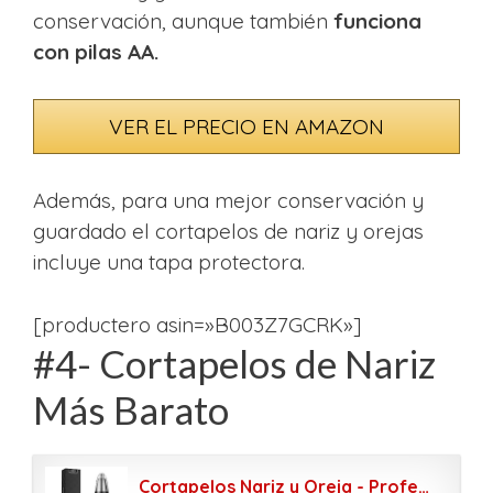
conservación, aunque también
funciona
con pilas AA.
VER EL PRECIO EN AMAZON
Además, para una mejor conservación y
guardado el cortapelos de nariz y orejas
incluye una tapa protectora.
[productero asin=»B003Z7GCRK»]
#4- Cortapelos de Nariz
Más Barato
Cortapelos Nariz y Oreja - Profesional Nose Hair Trimmer con LED Hojas de Acero Inoxidable de Doble Borde de Anjou Afeitadora para Nariz Oído y Pelo Facial Cabeza Desmontable Lavable– Negro