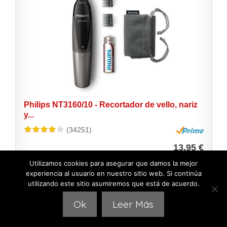
Philips NT3160/10 - Recortador de vello, nariz
y...
(34251)
13,95 €
Utilizamos cookies para asegurar que damos la mejor
Ver precio
experiencia al usuario en nuestro sitio web. Si continúa
utilizando este sitio asumiremos que está de acuerdo.
Ok
Leer Más