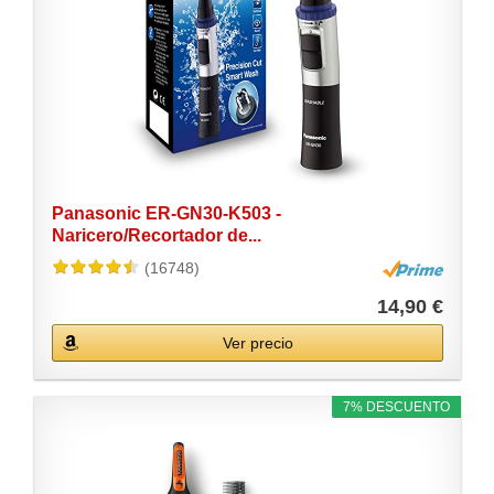
Panasonic ER-GN30-K503 -
Naricero/Recortador de...
(16748)
14,90 €
Ver precio
7% DESCUENTO