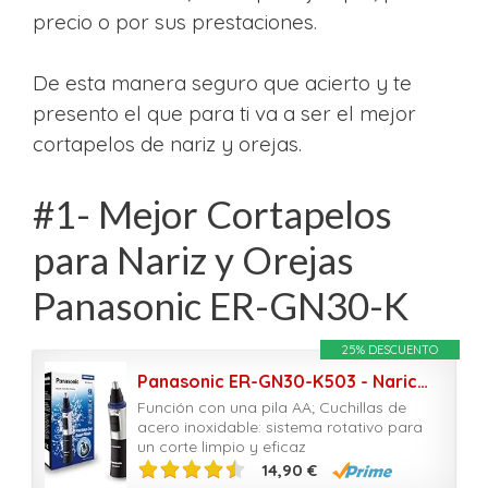
precio o por sus prestaciones.
De esta manera seguro que acierto y te
presento el que para ti va a ser el mejor
cortapelos de nariz y orejas.
#1- Mejor Cortapelos
para Nariz y Orejas
Panasonic ER-GN30-K
25% DESCUENTO
Panasonic ER-GN30-K503 - Naricero/Recortador de Vello Facial (Nariz, Oreja, Cejas y Bigote, Acero Inoxidable, Función con Pilas, Sistema de Limpieza Inteligente) Negro y Plata
Función con una pila AA; Cuchillas de
acero inoxidable: sistema rotativo para
un corte limpio y eficaz
14,90 €