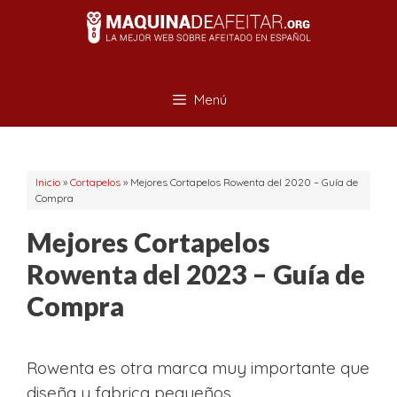
Saltar
al
contenido
Menú
Inicio
»
Cortapelos
»
Mejores Cortapelos Rowenta del 2020 – Guía de
Compra
Mejores Cortapelos
Rowenta del 2023 – Guía de
Compra
Rowenta es otra marca muy importante que
diseña y fabrica pequeños