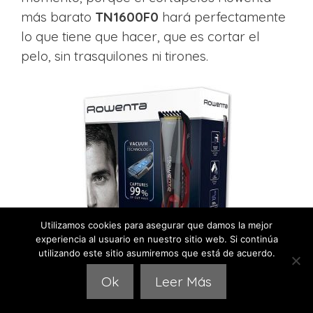
más barato
TN1600F0
hará perfectamente
lo que tiene que hacer, que es cortar el
pelo, sin trasquilones ni tirones.
Utilizamos cookies para asegurar que damos la mejor
experiencia al usuario en nuestro sitio web. Si continúa
utilizando este sitio asumiremos que está de acuerdo.
Ok
Leer Más
Ahora que si no tienes problemas