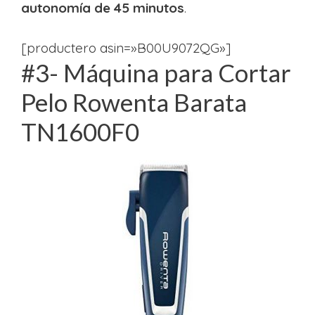
autonomía de 45 minutos
.
[productero asin=»B00U9072QG»]
#3- Máquina para Cortar
Pelo Rowenta Barata
TN1600F0