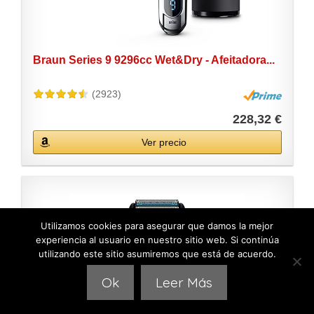
Braun Series 9 9296cc Wet&Dry - Afeitadora...
(2923)
228,32 €
Ver precio
Utilizamos cookies para asegurar que damos la mejor
experiencia al usuario en nuestro sitio web. Si continúa
utilizando este sitio asumiremos que está de acuerdo.
Ok
Leer Más