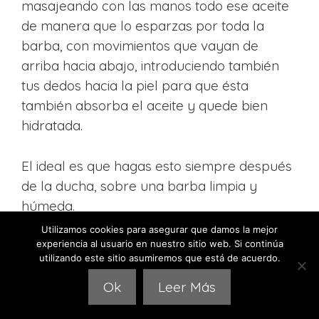
masajeando con las manos todo ese aceite
de manera que lo esparzas por toda la
barba, con movimientos que vayan de
arriba hacia abajo, introduciendo también
tus dedos hacia la piel para que ésta
también absorba el aceite y quede bien
hidratada.
El ideal es que hagas esto siempre después
de la ducha, sobre una barba limpia y
húmeda.
Utilizamos cookies para asegurar que damos la mejor
Dónde Comprar Aceites para la
experiencia al usuario en nuestro sitio web. Si continúa
utilizando este sitio asumiremos que está de acuerdo.
Barba y Bigote
Ok
Leer Más
Sin dudarlo en
Amazon,
así de claro y