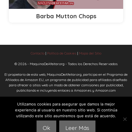
Barba Mutton Chops
Contacto
|
Política de Cookies
|
Mapa del Sitio
© 2026 - MaquinaDeAfeitar.org - Todos los Derechos Reservados
El propietario de esta web, MaquinaDeAfeitar.org, participa en el Programa de
Afiliados de Amazon EU, un programa de publicidad para afiliados diseñado
para ofrecer a sitios web un modo de obtener comisiones por publicidad,
publicitando e incluyendo enlaces a Amazon.es y Amazon.com
Amazon y el logo de Amazon son marcas registradas de Amazon.com, Inc. o
Utilizamos cookies para asegurar que damos la mejor
sus afiliados.
experiencia al usuario en nuestro sitio web. Si continúa
utilizando este sitio asumiremos que está de acuerdo.
Todos los enlaces en el directorio "
/precio/
" son enlaces de afiliados
Ok
Leer Más