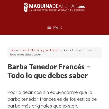
Saltar
al
contenido
Menú
Inicio
»
Tipos de Barba Según el Rostro
»
Barba Tenedor Francés –
Todo lo que debes saber
Barba Tenedor Francés –
Todo lo que debes saber
Podría decir casi sin equivocarme que la
barba tenedor francés es de los estilos de
barba más originales que existen.